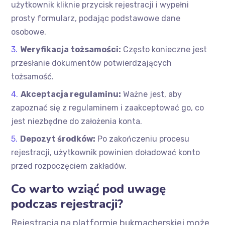
użytkownik kliknie przycisk rejestracji i wypełni
prosty formularz, podając podstawowe dane
osobowe.
Weryfikacja tożsamości:
Często konieczne jest
przesłanie dokumentów potwierdzających
tożsamość.
Akceptacja regulaminu:
Ważne jest, aby
zapoznać się z regulaminem i zaakceptować go, co
jest niezbędne do założenia konta.
Depozyt środków:
Po zakończeniu procesu
rejestracji, użytkownik powinien doładować konto
przed rozpoczęciem zakładów.
Co warto wziąć pod uwagę
podczas rejestracji?
Rejestracja na platformie bukmacherskiej może