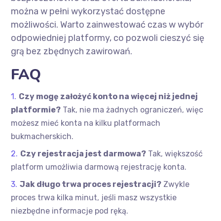
można w pełni wykorzystać dostępne
możliwości. Warto zainwestować czas w wybór
odpowiedniej platformy, co pozwoli cieszyć się
grą bez zbędnych zawirowań.
FAQ
Czy mogę założyć konto na więcej niż jednej
platformie?
Tak, nie ma żadnych ograniczeń, więc
możesz mieć konta na kilku platformach
bukmacherskich.
Czy rejestracja jest darmowa?
Tak, większość
platform umożliwia darmową rejestrację konta.
Jak długo trwa proces rejestracji?
Zwykle
proces trwa kilka minut, jeśli masz wszystkie
niezbędne informacje pod ręką.