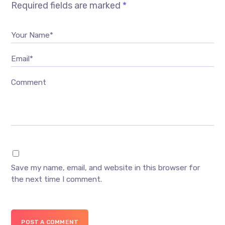
Required fields are marked
*
Your Name*
Email*
Comment
Save my name, email, and website in this browser for
the next time I comment.
POST A COMMENT