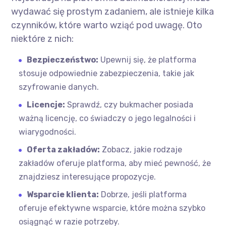
wydawać się prostym zadaniem, ale istnieje kilka
czynników, które warto wziąć pod uwagę. Oto
niektóre z nich:
Bezpieczeństwo:
Upewnij się, że platforma
stosuje odpowiednie zabezpieczenia, takie jak
szyfrowanie danych.
Licencje:
Sprawdź, czy bukmacher posiada
ważną licencję, co świadczy o jego legalności i
wiarygodności.
Oferta zakładów:
Zobacz, jakie rodzaje
zakładów oferuje platforma, aby mieć pewność, że
znajdziesz interesujące propozycje.
Wsparcie klienta:
Dobrze, jeśli platforma
oferuje efektywne wsparcie, które można szybko
osiągnąć w razie potrzeby.