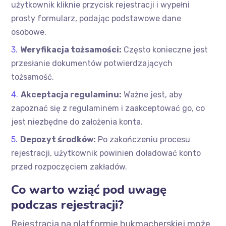
użytkownik kliknie przycisk rejestracji i wypełni
prosty formularz, podając podstawowe dane
osobowe.
Weryfikacja tożsamości:
Często konieczne jest
przesłanie dokumentów potwierdzających
tożsamość.
Akceptacja regulaminu:
Ważne jest, aby
zapoznać się z regulaminem i zaakceptować go, co
jest niezbędne do założenia konta.
Depozyt środków:
Po zakończeniu procesu
rejestracji, użytkownik powinien doładować konto
przed rozpoczęciem zakładów.
Co warto wziąć pod uwagę
podczas rejestracji?
Rejestracja na platformie bukmacherskiej może