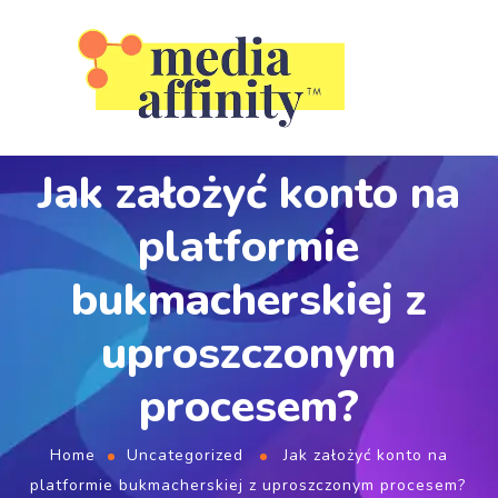
Jak założyć konto na
platformie
bukmacherskiej z
uproszczonym
procesem?
Home
Uncategorized
Jak założyć konto na
platformie bukmacherskiej z uproszczonym procesem?