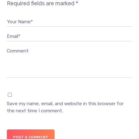
Required fields are marked
*
Your Name*
Email*
Comment
Save my name, email, and website in this browser for
the next time I comment.
POST A COMMENT