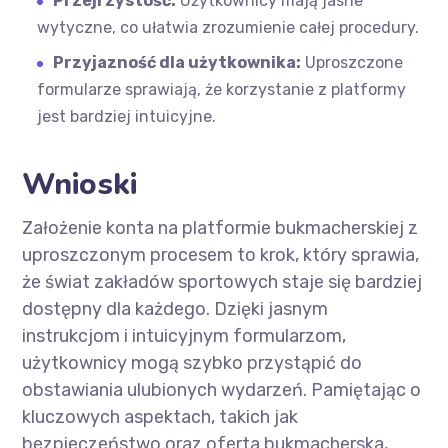
Przejrzystość:
Użytkownicy mają jasne
wytyczne, co ułatwia zrozumienie całej procedury.
Przyjazność dla użytkownika:
Uproszczone
formularze sprawiają, że korzystanie z platformy
jest bardziej intuicyjne.
Wnioski
Założenie konta na platformie bukmacherskiej z
uproszczonym procesem to krok, który sprawia,
że świat zakładów sportowych staje się bardziej
dostępny dla każdego. Dzięki jasnym
instrukcjom i intuicyjnym formularzom,
użytkownicy mogą szybko przystąpić do
obstawiania ulubionych wydarzeń. Pamiętając o
kluczowych aspektach, takich jak
bezpieczeństwo oraz oferta bukmacherska,