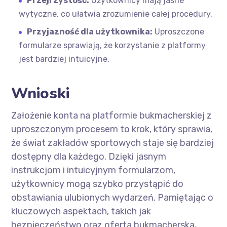
Przejrzystość:
Użytkownicy mają jasne
wytyczne, co ułatwia zrozumienie całej procedury.
Przyjazność dla użytkownika:
Uproszczone
formularze sprawiają, że korzystanie z platformy
jest bardziej intuicyjne.
Wnioski
Założenie konta na platformie bukmacherskiej z
uproszczonym procesem to krok, który sprawia,
że świat zakładów sportowych staje się bardziej
dostępny dla każdego. Dzięki jasnym
instrukcjom i intuicyjnym formularzom,
użytkownicy mogą szybko przystąpić do
obstawiania ulubionych wydarzeń. Pamiętając o
kluczowych aspektach, takich jak
bezpieczeństwo oraz oferta bukmacherska,