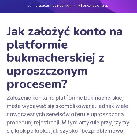
APRIL 12, 2026
BY
MEDIAAFFINITY
UNCATEGORIZED
Jak założyć konto na
platformie
bukmacherskiej z
uproszczonym
procesem?
Założenie konta na platformie bukmacherskiej
może wydawać się skomplikowane, jednak wiele
nowoczesnych serwisów oferuje uproszczoną
procedurę rejestracji. W tym artykule przyjrzymy
się krok po kroku, jak szybko i bezproblemowo