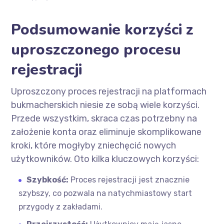
Podsumowanie korzyści z
uproszczonego procesu
rejestracji
Uproszczony proces rejestracji na platformach
bukmacherskich niesie ze sobą wiele korzyści.
Przede wszystkim, skraca czas potrzebny na
założenie konta oraz eliminuje skomplikowane
kroki, które mogłyby zniechęcić nowych
użytkowników. Oto kilka kluczowych korzyści:
Szybkość:
Proces rejestracji jest znacznie
szybszy, co pozwala na natychmiastowy start
przygody z zakładami.