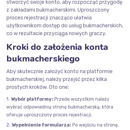
stworzyć swoje konto, aby rozpocząć przygodę
z zakładami bukmacherskimi. Uproszczony
proces rejestracji znacząco ułatwia
użytkownikom dostęp do usług bukmacherskich,
co w rezultacie przyciąga nowych graczy.
Kroki do założenia konta
bukmacherskiego
Aby skutecznie założyć konto na platformie
bukmacherskiej, należy przejść przez kilka
prostych kroków. Oto one:
Wybór platformy:
Przede wszystkim należy
wybrać odpowiednią stronę bukmacherską, która
oferuje uproszczony proces rejestracji.
Wypełnienie formularza:
Po wejściu na stronę,