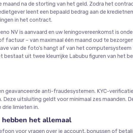
e maand na de storting van het geld. Zodra het contra
dietgever leent een bepaald bedrag aan de kredietneme
ingen in het contract.
no NV is aanvaard en uw leningovereenkomst is onder
 of factuur – van maximaal één maand oud te bezorge
rgave van de foto’s hangt af van het computersysteem
 bestaat uit twee kleurrijke Labubu figuren van het b
en geavanceerde anti-fraudesystemen. KYC-verificatie
Deze uitsluiting geldt voor minimaal zes maanden. Deze
 drie limieten in.
e hebben het allemaal
lefoon voor vragen over je account, bonussen of betali