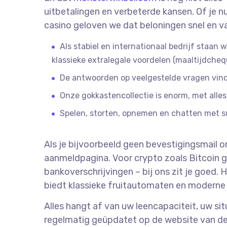
uitbetalingen en verbeterde kansen. Of je nu
casino geloven we dat beloningen snel en 
Als stabiel en internationaal bedrijf staan
klassieke extralegale voordelen (maaltijdcheq
De antwoorden op veelgestelde vragen vind 
Onze gokkastencollectie is enorm, met alle
Spelen, storten, opnemen en chatten met sup
Als je bijvoorbeeld geen bevestigingsmail o
aanmeldpagina. Voor crypto zoals Bitcoin ge
bankoverschrijvingen – bij ons zit je goed
biedt klassieke fruitautomaten en moderne
Alles hangt af van uw leencapaciteit, uw sit
regelmatig geüpdatet op de website van de 