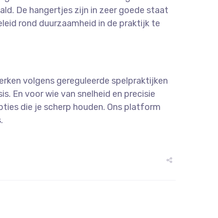
d. De hangertjes zijn in zeer goede staat
leid rond duurzaamheid in de praktijk te
werken volgens gereguleerde spelpraktijken
asis. En voor wie van snelheid en precisie
ties die je scherp houden. Ons platform
.