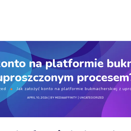
konto na platformie buk
uproszczonym procesem
zed
Jak założyć konto na platformie bukmacherskiej z up
APRIL 10, 2026
BY
MEDIAAFFINITY
UNCATEGORIZED