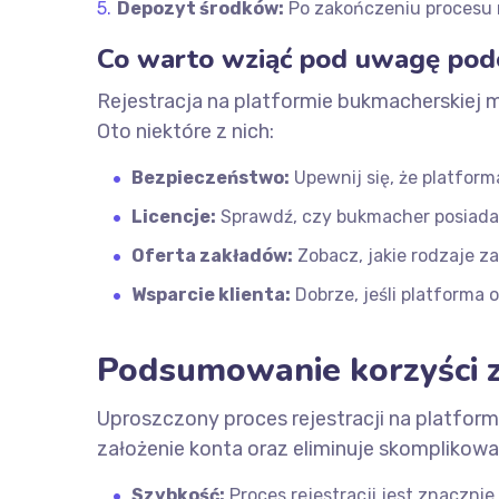
Depozyt środków:
Po zakończeniu procesu r
Co warto wziąć pod uwagę podcz
Rejestracja na platformie bukmacherskiej m
Oto niektóre z nich:
Bezpieczeństwo:
Upewnij się, że platform
Licencje:
Sprawdź, czy bukmacher posiada w
Oferta zakładów:
Zobacz, jakie rodzaje z
Wsparcie klienta:
Dobrze, jeśli platforma 
Podsumowanie korzyści z
Uproszczony proces rejestracji na platform
założenie konta oraz eliminuje skomplikowa
Szybkość:
Proces rejestracji jest znaczni