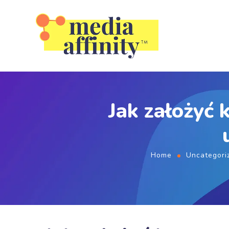
Jak założyć 
Home
Uncategori