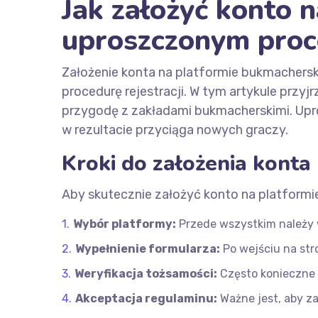
Jak założyć konto 
uproszczonym pro
Założenie konta na platformie bukmachers
procedurę rejestracji. W tym artykule przy
przygodę z zakładami bukmacherskimi. Upr
w rezultacie przyciąga nowych graczy.
Kroki do założenia kont
Aby skutecznie założyć konto na platformie
Wybór platformy:
Przede wszystkim należy w
Wypełnienie formularza:
Po wejściu na str
Weryfikacja tożsamości:
Często konieczne 
Akceptacja regulaminu:
Ważne jest, aby za