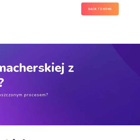
BACK TO HOME
macherskiej z
?
roszczonym procesem?