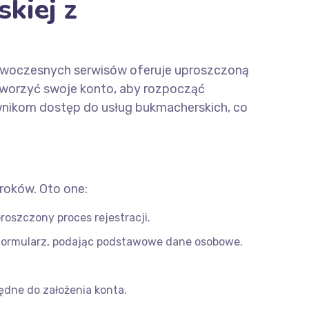
kiej z
nowoczesnych serwisów oferuje uproszczoną
stworzyć swoje konto, aby rozpocząć
wnikom dostęp do usług bukmacherskich, co
kroków. Oto one:
oszczony proces rejestracji.
ty formularz, podając podstawowe dane osobowe.
ędne do założenia konta.